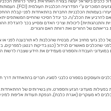
ול כלבים בישראל יעשה בצורה האחראית ביותר לרווחת הכלבי
לקדם גידול אחראי של כלבים
עזרו בעמותות הכלבניות החברות בהתאחדות לפני קבלת ההחלט
 האם להרביע את הכלב/ה, כך יגדל הסיכוי שהחיים המשותפים יתא
ניות והתנהגותיות) ליכולות וצרכי האדם ומסייע בכך להגדלת הה
ריאותם של ההורים ואת רווחת האם והגורים.
 כלב גזעי מחויב אליו, מבטיח שהכלבות לא תורבענה לפני או
לפני שהכלבים מאושרים לגידול (כגון בדיקות רנטגן למפרקים, ב
ים במועדוני העבודה והספורט מעמידים את הידע שצברו לרשות ה
לבים והעוסקים בספורט כלבני לסוגיו, חברים בהתאחדות דרך ח
פעילות מועדוני הגזע והספורט, והן בשירותים של ההתאחדות ו
בים לא מעוקרים (אגרת כלבת), הנפקת תעודות אליפות למיניהן, ס