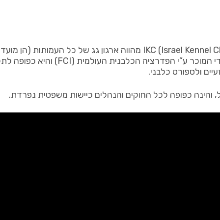
ההתאחדות הישראלית לכלבנות (ההי”ל) הידועה גם בשם KC (Israel Kennel Club
וספורט כלבני בישראל. ההתאחדות הינה 
ים ולספורט כלבני.
והינה כפופה לכל החוקים והנהלים כיישות משפטית נפרדת.