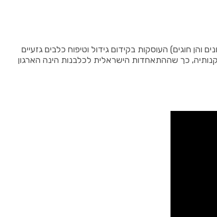
I) מהווה ארגון גג של כל העמותות (הן מועדונים והן חוגים) העוסקות בקידום גידול וטיפוח כלבים גזעיים
הגוף הישראלי הבלעדי המוכר ע”י הפדרציה הכלבנית העולמית (FCI) והיא כפופה לתקנותיה, כך שההתאחדות הישראלית לכלבנות הינה הארגון