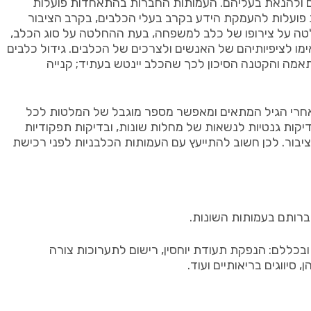
ם ולהנאת בעליהם. העמותות החברות בהתאחדות פועלות
 בריאים נפשית וגופנית ממאות הגזעים המוכרים ע”י הפדרציה הכלבנית העולמית (FCI). העמותות פועלות להעמקת הידע בקרב בעלי הכלבים, בקרב הציבור
ה על צירופו של כלב למשפחה, בעת ההחלטה על סוג הכלב,
ימו לציפיותיהם של האנשים ולצרכים של הכלבים. גידול כלבים
תאמה והקטנה הסיכון לכך שהכלב יינטש בעתיד; קנייה
 אחרי הגיל המתאים ומאפשר מספר מוגבל של המלטות לכל
דיקות גנטיות לנשאות של מחלות שונות, ובדיקות תפקודיות
ציבור. לכן חשוב להתייעץ עם העמותות הכלבניות לפני רכישת
ברותם בעמותות השונות.
בכללם: הנפקת תעודת יוחסין, רישום לתערוכות צורה
יווגים בריאותיים ועוד.