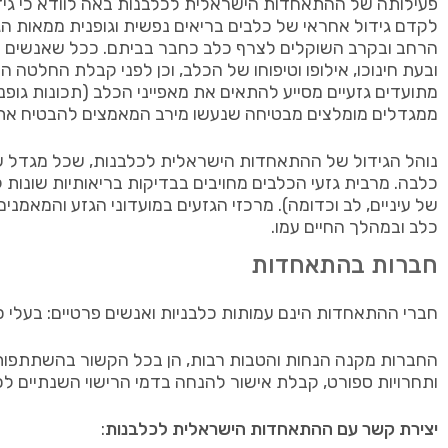
פעילותה של ההתאחדות הישראלית לכלבנות באה לוודא כי גיד
הרחב ובקרב השוקלים לצרף כלב כחבר בביתם. ככל שאנשים י
ובעת חינוכו, אילופו וטיפוחו של הכלב, וכן לפני קבלת החלטה
מתועדים גזעיים מסייע להתאים את מאפייני הכלב (תכונות גופ
ממגדלים מומלצים מבטיחה שנעשו מירב המאמצים להבטיח את ב
נוהל הגידול של ההתאחדות הישראלית לכלבנות, שכל מגדל של
כלבה. מרבית גזעי הכלבים מחויבים בבדיקות בריאותיות שונות 
של עיניים, לב וכדומה). מרכזי הגזעים במועדוני הגזע והמאמנ
כלב ובמהלך החיים עמו.
חברות בהתאחדות
חברי ההתאחדות הינם עמותות כלבניות ואנשים פרטיים: בעלי כ
החברות מקנה הנחות והטבות רבות, הן בכל הקשור בהשתתפות ב
ותחרויות ספורט, קבלת אישור להנחה בדמי הרישוי השנתיים לכל
יצירת קשר עם ההתאחדות הישראלית לכלבנות
: