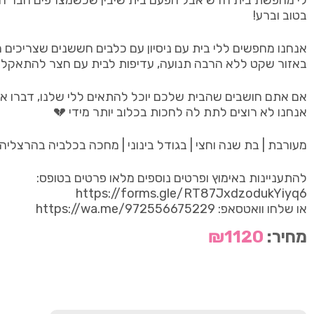
לי מחפשת בית חדש אבל הפעם בית שיבין שכשמצרפים חבר 
בטוב וברע!
אנחנו מחפשים ללי בית עם ניסיון עם כלבים חששנים שצריכים ח
באזור שקט ללא הרבה תנועה, עדיפות לבית עם חצר להתאקלמו
אם אתם חושבים שהבית שלכם יוכל להתאים ללי שלנו, דברו אי
אנחנו לא רוצים לתת לה לחכות בכלוב יותר מידי 💔
מעורבת | בת שנה וחצי | בגודל בינוני | מחכה בכלביה בהרצליה 
להתעניינות באימוץ ופרטים נוספים מלאו פרטים בטופס:
https://forms.gle/RT87JxdzodukYiyq6
או שלחו וואטסאפ: https://wa.me/972556675229
מחיר:
₪1120