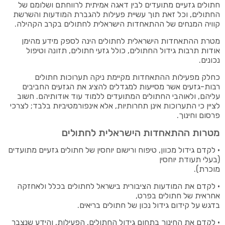
חתולים גזעיים מתועדים לבין דאגה אמיתית לרווחתם ושלומם של
החתולים, וכל זאת תוך עשיית פעילות להגברת המודעות והשרשת
קוויה המנחים של ההתאחדות הישראלית לחתולים בקרב הקהילה.
מטרת ההתאחדות הישראלית לחתולים הינה לספק מידע מהימן
אודות תרבות גידול החתולים, כולל גזעי חתולים, תזונה וטיפול
נכונים.
כחלק מפעילות ההתאחדות מקיימת ניקה תערוכות חתולים
רבות-גזעים אשר מסייעות למגדלים להציג את הגזעים החביבים
עליהם, ולאוהבי החתולים המתועדים ללמוד עוד אודותיהם. חשוב
לציין כי התערוכות אינן תחרותיות, אלא אינפורמטיביות בלבד; לצרכי
פרסום וחינוך.
מטרות ההתאחדות הישראלית לחתולים
• לקדם גידול מכוון, טיפוח ורישום יוחסין של חתולים גזעיים מתועדים
(בעלי תעודת יוחסין
מוכרת).
• לקדם את המודעות הציבורית בישראל לחתולים בכלל ולאחזקה
אחראית של חתולים בפרט,
בדגש על קידום גידול נכון של חתולים בריאים.
• לקדם את החינוך בתחום גידול החתולים, הפעילות, והידע שנצבר