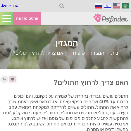
אזור אישי
פרסם מודעה
המגזין
.
בית
המגזין
טיפוח
האם צריך לרחוץ חתולים?
>
>
>
+1
האם צריך לרחוץ חתולים?
חתולים עושים עבודה נהדרת של שמירה על ניקיונם, והם יכולים
לבלות עד 40% של היום בניקוי עצמם, אז כנראה שאין באמת צורך
לרחוץ את החתול. חתולים עשויים להזדקק למקלחת רפואית עקב
בעיה בעור, וחולי ארתריטיס או חתולים הסובלים מעודף משקל עלולים
להתקשות להגיע לחלקים מסוימים של גופם ואז יש לרחוץ אותם.
אמבטיה עשויה להיות הכרחית גם אם החתול השובב שלנו התגלגל
במשהו דביק או מסריח.