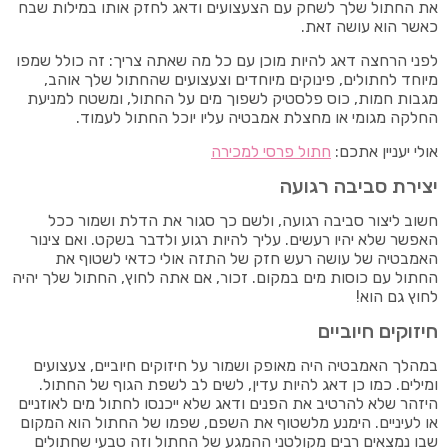
את החתול שלך לשחק עם הצעצועים ודאג לחזק אותו במילות שבח
כאשר הוא עושה זאת.
לפני הרחצה דאג להיות מוכן עם כל מה שאתה צריך: זה כולל שמפו
מיוחד לחתולים, פינוקים מיוחדים וצעצועים שהחתול שלך אוהב,
מגבות חמות, כוס פלסטיק לשפוך מים על החתול, ומשטח למניעת
החלקה מגומי או מחצלת אמבטיה עליו יוכל החתול לעמוד.
אולי יעניין אתכם:
חתול פרסי למכירה
יצירת סביבה רגועה
חשוב ליצור סביבה רגועה, ולשם כך סגור את הדלת ושמור ככל
האפשר שלא יהיו רעשים. עליך להיות רגוע ולדבר בשקט. ואם צינור
האמבטיה של עושה רעש חזק של התזה אולי כדאי לשטוף את
החתול עם כוסות מים במקום. זכור, אם אתה לחוץ, החתול שלך יהיה
לחוץ גם הוא!
חיזוקים חיוביים
במהלך האמבטיה היה מאופק ושמור על חיזוקים חיוביים, צעצועים
ומילים. כמו כן דאג להיות עדין, לשים לב לשפת הגוף של החתול.
היזהר שלא להרטיב את הפנים ודאג שלא ייכנסו לחתול מים לאוזניים
או לעיניים. הימנע מלשטוף את השפם, שפמו של החתול הוא המקום
שבו נמצאים רבים מקולטני ההמגע של החתול וזה טבעי שחתולים