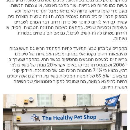
בעיות כמו פרווה לא בריאה, עור במצב לא טוב, או עצמות חלשות.
מעט מדי שומן פירושו פרווה לא בריאה; אבל יותר מדי שומן ולא
מספיק חלבון יכולים לגרום לאנמיה קלה. תזונה טבעית תוצרת בית
עשויה גם היא לגרום לחוסר של סידן וזרחן, דבר הגורם לשברים
בעצמות ולבעיות שיניים. בהתאם לאיכות התזונה הטבעית, הסידן או
הזרחן עשויים להיות קשים לעיכול, גם אם הם נוכחים בכמויות
נאותות.
מחקרים על מזון טבעי המיועד לחיות המחמד הראו גם חשש גבוה
להימצאות זיהום בקטריאלי במזון, ומכאן האפשרות של סיכונים
בריאותיים לבעלים הנובעים מהטיפול בבשר החי. במחקר שנערך ב
-2006 ושבמסגרתו נבדקו באופן אקראי 20 מנות של בשר גולמי
זמין, נמצא כי 7.1% מהמנות הכילו סוג של סלמונלה, חיידקי קולי
נמצאו ב -59.6% של המנות המכילות בשר נא. חיידקים אלה יכולים
להיות להימצא בצואה, מה שמוביל למקור פוטנציאלי של חשיפה
אנושית וזיהום.