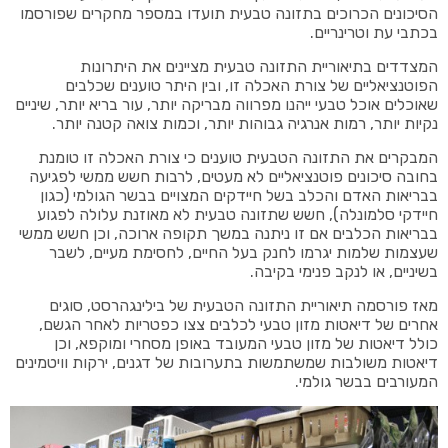
הסיכונים הכרוכים בתזונה טבעית תועדו במספר מחקרים שפורסמו
בכתבי עת וטרינריים.
המצדדים בתיאוריית התזונה טבעית מציינים את היתרונות
הפוטנציאליים של צורת האכלה זו, ובין היתר טוענים שכלבים
שאוכלים אוכל טבעי ייהנו מפרווה מבריקה יותר, עור בריא יותר, שיניים
נקיות יותר, רמות אנרגיה גבוהות יותר, וכמות צואה קטנה יותר.
המבקרים את התזונה הטבעית טוענים כי צורת האכלה זו טומנת
בחובה סיכונים פוטנציאליים לא מעטים, לרבות חשש ממשי לפגיעה
בבריאות האדם והכלב בשל חיידקים המצויים בבשר הגולמי (כגון
חיידקי סלמונלה), חשש שתזונה טבעית לא מאוזנת עלולה לפגוע
בבריאות הכלבים אם זו ניתנה במשך תקופה ארוכה, וכן חשש ממשי
שעצמות שלמות יגרמו לחנק בעל החיים, לחסימת מעיים, לשבר
בשיניים, או לנקב פנימי בקיבה.
מאז פורסמה תיאוריית התזונה הטבעית של בילינגהרסט, סוגים
אחרים של דיאטות מזון טבעי לכלבים צצו כפטריות לאחר הגשם,
כולל דיאטות של מזון טבעי המעובד באופן מסחרי ומוקפא, וכן
דיאטות משולבות שמשתמשות בתערובות של דגנים, ירקות וויטמינים
המעורבים בבשר גולמי.