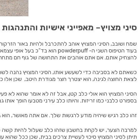
סיני מצויץ– מאפייני אישיות והתנהגות
שמח ושובב, הסיני המצויץ אוהב להתכרבל ולהיות באור הזרקורי
בעוד הטיפוס השני ה- owderpuff
להצחיק אותם. אם אתם אוהבים את התחושה של גוף חם מתחת לשמ
כשאתם לא בסביבה כדי לשעשע אותו, הסיני המצויץ נהנה לשחק
לצאת החוצה לגינה, הוא יצטרך חצר מגודרת היטב, שכן אלו כל
הסיני המצויץ הוא אולי כלב קטן, אבל זה לא אומר שהוא לא פעי
בספורט כלבני כמו זריזות. והיותו כלב עירני מטבעו הופך אותו 
זהו כלב רגיש שיהיה מודע לרגשות שלך. אם אתה מאושר, הוא גם
למרבה הצער, יש לקחת בחשבון שזהו כלב שעלול להיות קשה לח
תיתן לסיני המצויץ סיכוי לעשיית צרכים בבית, שכן ככל שהוא ע