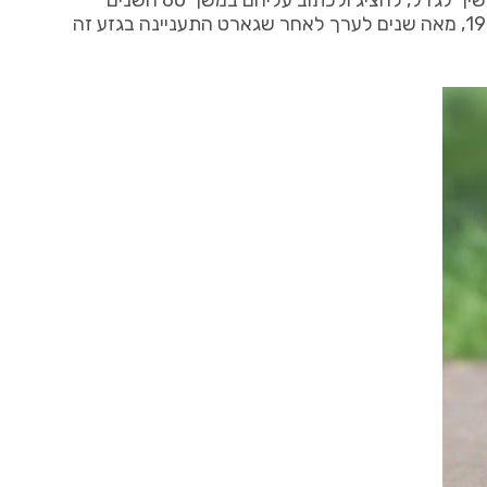
הסיני המצויץ עשה את דרכו לארצות הברית בסוף המאה ה -19 והוא משך את תשומת ליבה של כתבת העיתון אידה גארט, שתמשיך לגדל, להציג ולכתוב עליהם במשך 60 השנים
הבאות. המאמצים שלה – בשילוב עם אלה של חברתה דברה וודס – הובילו להכרה בסופו של דבר בגזע על ידי הAKC בשנת 1991, מאה שנים לערך לאחר שגארט התעניינה בגזע זה