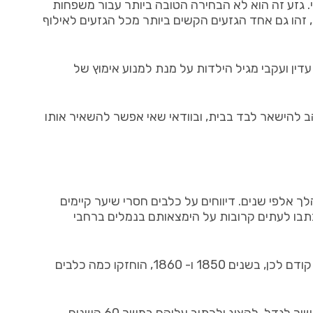
י. גזע זה הוא לא הבחירה הטובה ביותר עבור משפחות
הו גם אחד הגזעים הקשים ביותר מכל הגזעים לאילוף
עדין ועקבי מגיל הילדות על מנת למנוע אימוץ של
והב להישאר לבד בבית, ובוודאי שאי אפשר להשאיר אותו
אלפי שנים. דיווחים על כלבים חסרי שיער קיימים
יער מסין נסחרו מאז המאה ה -13 לפחות. חוקרים ומיסיונרים כתבו לעתים קרובות על הימצאותם בנמלים ברחבי
אחד מכלבי הסיני המצויץ המודרניים הראשונים נקרא “קיסר סין”. הוא הוצג בתערוכת כלבים בבריטניה בשנת 1881, כאשר עוד קודם לכן, בשנים 1850 ו- 1860, הוחזקו כמה כלבים