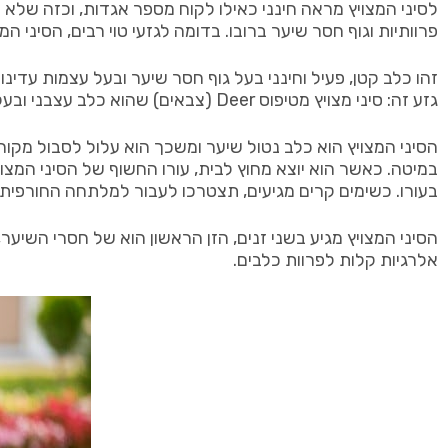
פרוותיות וגוף חסר שיער ברובו. בדומה לגזעי טוי רבים, הסיני ה
זהו כלב קטן, פעיל וחינני בעל גוף חסר שיער ובעל עצמות עדינ
גזע זה: סיני מצויץ מטיפוס Deer (צבאים) שהוא כלב עצבני ובעל עצמות עדינות, וסיני מצויץ מטיפוס Cobby (קובי) שהוא כבד יותר בגוף ובעצם.
הסיני המצויץ הוא כלב נטול שיער ומשכך הוא עלול לסבול מקו
במיטה. כאשר הוא יוצא מחוץ לבית, עורו החשוף של הסיני המצו
בעורו. כשימים קרים מגיעים, תצטרכו לעבור למלתחה החורפית: 
אלרגיות קלות לפרוות כלבים.