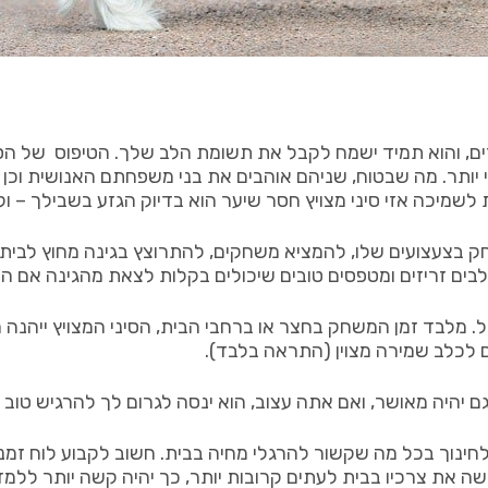
ם, והוא תמיד ישמח לקבל את תשומת הלב שלך. הטיפוס של הסיני
p הוא בד”כ בעל אופי עצמאי יותר. מה שבטוח, שניהם אוהבים את בני משפחתם ה
יכה אזי סיני מצויץ חסר שיער הוא בדיוק הגזע בשבילך – וקח 
 בצעצועים שלו, להמציא משחקים, להתרוצץ בגינה מחוץ לבית א
בים זריזים ומטפסים טובים שיכולים בקלות לצאת מהגינה אם הי
ל. מלבד זמן המשחק בחצר או ברחבי הבית, הסיני המצויץ ייהנה 
גם לכלב שמירה מצוין (התראה בלבד).
 יהיה מאושר, ואם אתה עצוב, הוא ינסה לגרום לך להרגיש טוב י
ינוך בכל מה שקשור להרגלי מחיה בבית. חשוב לקבוע לוח זמני
ושה את צרכיו בבית לעתים קרובות יותר, כך יהיה קשה יותר ללמד