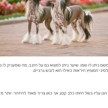
 שיער על ראשו – הנקרא crest (קרסט) – ומשם ניתן לו שמו. שיער ניתן למצוא גם על הז
ני המצויץ היראות כאילו הוא לובש גרביים.
 עליו בשל היותו כלב קטן, אך כאן צריך מאוד להיזהר: יותר מדי פ