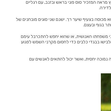
 שלא ניתן לטעות בו. למרות שהוא שוקל 4.5-6 ק”ג בלבד, לסיני המצויץ מראה המזכיר סוס פוני בראש ובזנב, עם רגליים
לדירה.
וא מכוסה בצעיף שיער רך. ישנם שני סוגים מובחנים של
בני משפחתו האנושית, או שהוא יחפש להתכרבל עימם
הלבישו בבגדי כלבים כדי לחסום מקרני השמש לפגוע
ני הוא של ה-Powderpuff (אבקתי) – כלב בעל רמת נשירה נמוכה יחסית, ואשר יכול להתאים לאנשים עם