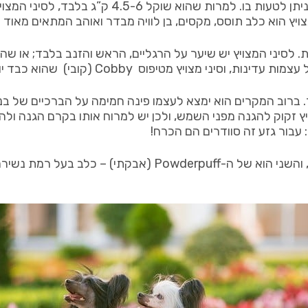
לסיני המצויץ מראה חינני כאילו לקוח מספר אגדות, וכזה
מצויץ הוא כלב תוסס, מקסים, בן לוויה מבדר ואוהב המתאים מאוד 
ות. לסיני המצויץ יש שיער על הרגליים, הראש והזנב בלבד; או שה
ר. ברוב המקרים הוא ימצא לעצמו פינה חמימה על הברכיים של 
יץ זקוק להגנה מפני השמש, ולכן יש למרוח אותו בקרם הגנה ול
עבור גזע זה סוודרים הם הכרח!
הסיני המצויץ מגיע בשני זנים, הזן הראשון הוא של חסרי השיער, והש