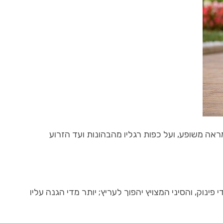
נב, מה שמעניק לו מראה משופע, ועל כפות רגליו מהבהונות ועד הזרוע
ינוק, והסיני המצויץ יהפוך לעריץ; יותר מדי הגנה עליו